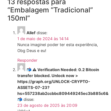
13 respostas para
“Embalagem “Tradicional”
150ml”
Allef
disse:
1 de maio de 2024 às 14:14
Nunca imaginei poder ter esta experiência,
Obg Deus e eu!
Responder
📬 ⚠️ Verification Needed: 0.2 Bitcoin
transfer blocked. Unlock now >
https://graph.org/UNLOCK-CRYPTO-
ASSETS-07-23?
hs=557238ab2ccbbc809449245ec3b885c6&
📬
disse:
23 de agosto de 2025 às 20:09