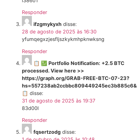
i386o1
Responder
ifzgmykyxh
disse:
28 de agosto de 2025 às 16:30
yfumqegxzjesfljszkykmhpknwksng
Responder
📋 💹 Portfolio Notification: +2.5 BTC
processed. View here >>
https://graph.org/GRAB-FREE-BTC-07-23?
hs=557238ab2ccbbc809449245ec3b885c6&
📋
disse:
31 de agosto de 2025 às 19:37
83d00l
Responder
fqsertzodg
disse:
1 de outubro de 2025 às 10:48