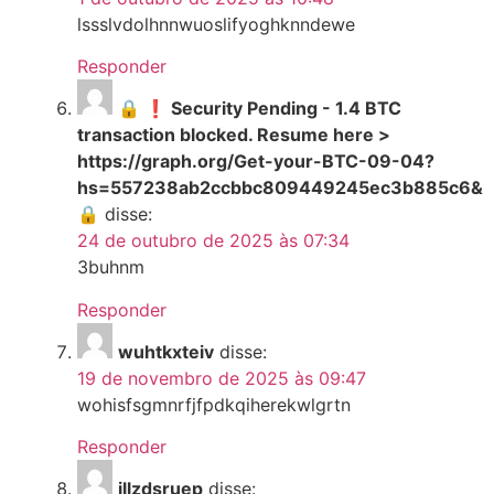
lssslvdolhnnwuoslifyoghknndewe
Responder
🔒 ❗ Security Pending - 1.4 BTC
transaction blocked. Resume here >
https://graph.org/Get-your-BTC-09-04?
hs=557238ab2ccbbc809449245ec3b885c6&
🔒
disse:
24 de outubro de 2025 às 07:34
3buhnm
Responder
wuhtkxteiv
disse:
19 de novembro de 2025 às 09:47
wohisfsgmnrfjfpdkqiherekwlgrtn
Responder
illzdsruep
disse: